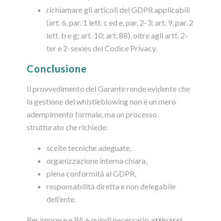
richiamare gli articoli del GDPR applicabili
(art. 6, par. 1 lett. c ed e, par. 2-3; art. 9, par. 2
lett. b e g; art. 10; art. 88), oltre agli artt. 2-
ter e 2-sexies del Codice Privacy.
Conclusione
Il provvedimento del Garante rende evidente che
la gestione del whistleblowing non è un mero
adempimento formale, ma un processo
strutturato che richiede:
scelte tecniche adeguate,
organizzazione interna chiara,
piena conformità al GDPR,
responsabilità diretta e non delegabile
dell’ente.
Per imprese e PA è quindi necessario
attivarsi