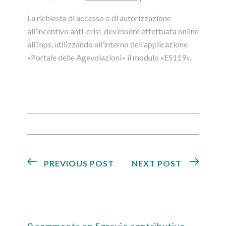
La richiesta di accesso o di autorizzazione
all’incentivo anti-crisi, dev’essere effettuata online
all’Inps, utilizzando all’interno dell’applicazione
«Portale delle Agevolazioni» il modulo «ES119».
PREVIOUS POST
NEXT POST
0 comments on Sgravio contributivo