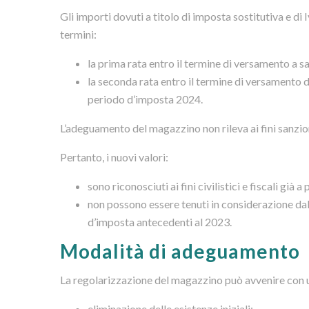
Gli importi dovuti a titolo di imposta sostitutiva e d
termini:
la prima rata entro il termine di versamento a s
la seconda rata entro il termine di versamento de
periodo d’imposta 2024.
L’adeguamento del magazzino non rileva ai fini sanzio
Pertanto, i nuovi valori:
sono riconosciuti ai fini civilistici e fiscali già
non possono essere tenuti in considerazione dall
d’imposta antecedenti al 2023.
Modalità di adeguamento
La regolarizzazione del magazzino può avvenire con u
eliminazione delle esistenze iniziali;