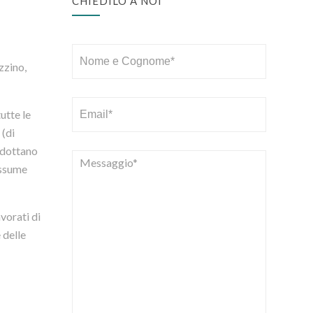
CHIEDILO A NOI
zzino,
utte le
 (di
 adottano
 assume
vorati di
 delle