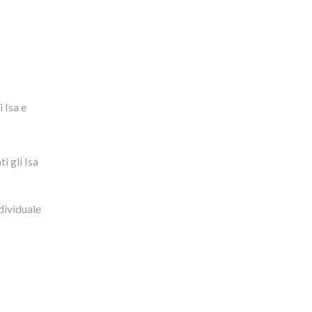
i Isa e
i gli Isa
ndividuale