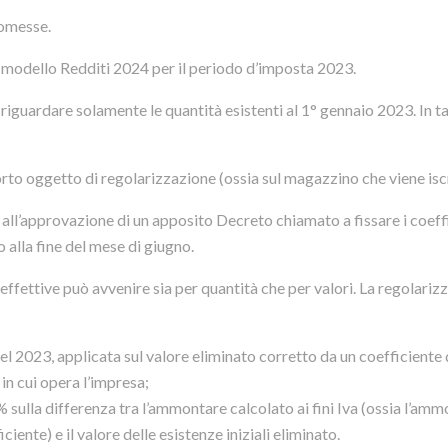
 omesse.
l modello Redditi 2024 per il periodo d’imposta 2023.
riguardare solamente le quantità esistenti al 1° gennaio 2023. In ta
rto oggetto di regolarizzazione (ossia sul magazzino che viene iscr
 all’approvazione di un apposito Decreto chiamato a fissare i coeff
 alla fine del mese di giugno.
e effettive può avvenire sia per quantità che per valori. La regolari
del 2023, applicata sul valore eliminato corretto da un coefficiente 
in cui opera l’impresa;
% sulla differenza tra l’ammontare calcolato ai fini Iva (ossia l’am
iente) e il valore delle esistenze iniziali eliminato.