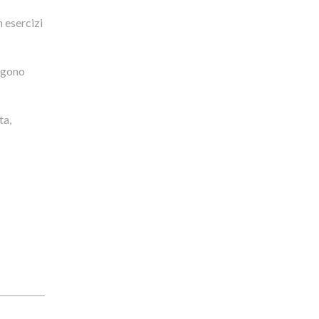
n esercizi
engono
ta,