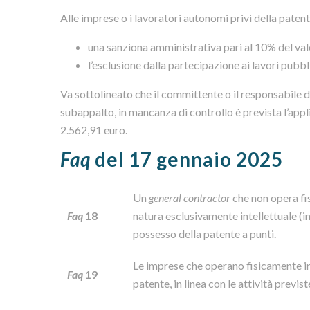
Alle imprese o i lavoratori autonomi privi della patent
una sanziona amministrativa pari al 10% del val
l’esclusione dalla partecipazione ai lavori pubbl
Va sottolineato che il committente o il responsabile de
subappalto, in mancanza di controllo è prevista l’app
2.562,91 euro.
Faq
del 17 gennaio 2025
Un
general contractor
che non opera fis
Faq
18
natura esclusivamente intellettuale (in
possesso della patente a punti.
Le imprese che operano fisicamente in
Faq
19
patente, in linea con le attività previs