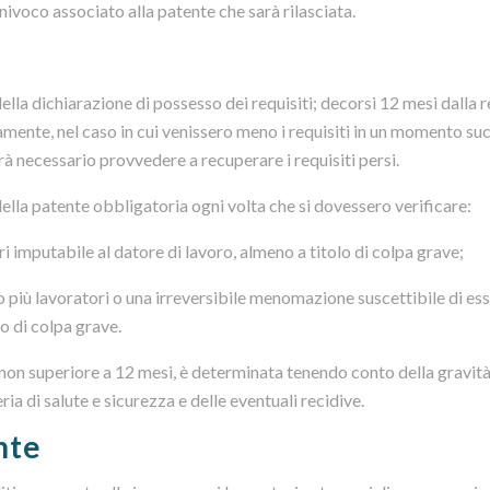
univoco associato alla patente che sarà rilasciata.
ella dichiarazione di possesso dei requisiti; decorsi 12 mesi dalla r
samente, nel caso in cui venissero meno i requisiti in un momento su
rà necessario provvedere a recuperare i requisiti persi.
ella patente obbligatoria ogni volta che si dovessero verificare:
ri imputabile al datore di lavoro, almeno a titolo di colpa grave;
 o più lavoratori o una irreversibile menomazione suscettibile di es
o di colpa grave.
non superiore a 12 mesi, è determinata tenendo conto della gravità
ria di salute e sicurezza e delle eventuali recidive.
nte