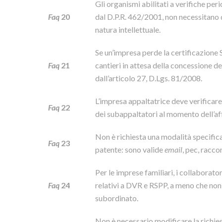
Gli organismi abilitati a verifiche pe
Faq
20
dal D.P.R. 462/2001, non necessitano d
natura intellettuale.
Se un’impresa perde la certificazione 
Faq
21
cantieri in attesa della concessione de
dall’articolo 27, D.Lgs. 81/2008.
L’impresa appaltatrice deve verificare 
Faq
22
dei subappaltatori al momento dell’a
Non è richiesta una modalità specifica
Faq
23
patente: sono valide
email
, pec, racco
Per le imprese familiari, i collaborato
Faq
24
relativi a DVR e RSPP, a meno che non 
subordinato.
Non è necessario modificare la richie