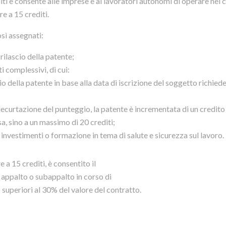
iti e consente alle imprese e ai lavoratori autonomi di operare nei c
e a 15 crediti.
sì assegnati:
rilascio della patente;
ti complessivi, di cui:
io della patente in base alla data di iscrizione del soggetto richiede
ecurtazione del punteggio, la patente è incrementata di un credito
sa, sino a un massimo di 20 crediti;
per investimenti o formazione in tema di salute e sicurezza sul lavoro.
 a 15 crediti, è consentito il
 appalto o subappalto in corso di
 superiori al 30% del valore del contratto.