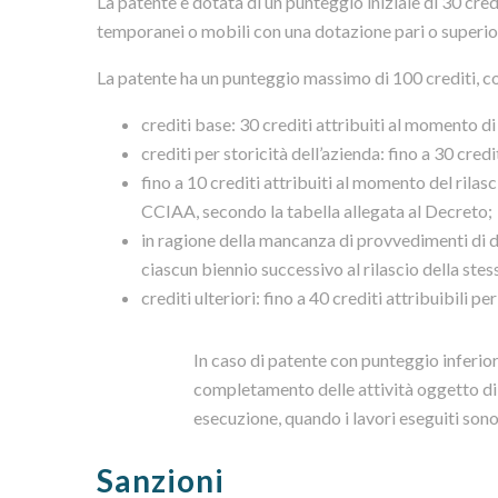
La patente è dotata di un punteggio iniziale di 30 cred
temporanei o mobili con una dotazione pari o superior
La patente ha un punteggio massimo di 100 crediti, co
crediti base: 30 crediti attribuiti al momento di 
crediti per storicità dell’azienda: fino a 30 credi
fino a 10 crediti attribuiti al momento del rilasc
CCIAA, secondo la tabella allegata al Decreto;
in ragione della mancanza di provvedimenti di d
ciascun biennio successivo al rilascio della stes
crediti ulteriori: fino a 40 crediti attribuibili 
In caso di patente con punteggio inferiore
completamento delle attività oggetto di
esecuzione, quando i lavori eseguiti sono
Sanzioni