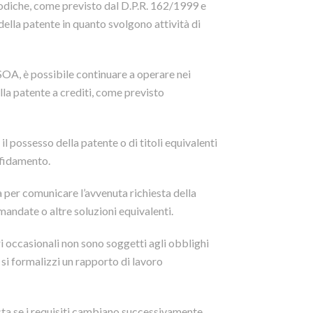
riodiche, come previsto dal D.P.R. 162/1999 e
ella patente in quanto svolgono attività di
SOA, è possibile continuare a operare nei
lla patente a crediti, come previsto
il possesso della patente o di titoli equivalenti
ffidamento.
 per comunicare l’avvenuta richiesta della
mandate o altre soluzioni equivalenti.
ri occasionali non sono soggetti agli obblighi
si formalizzi un rapporto di lavoro
sta se i requisiti cambiano successivamente