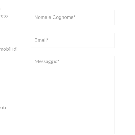
a
reto
mobili di
enti