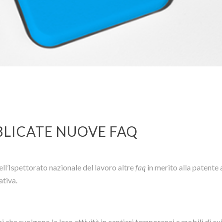
BLICATE NUOVE FAQ
ll’Ispettorato nazionale del lavoro altre
faq
in merito alla patente a
ativa.
 che svolgono la loro attività in cantieri temporanei e mobili di cu