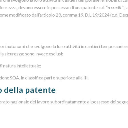
sicurezza, devono essere in possesso di una patente c.d. “
a crediti
”; 
a, come modificato dall’articolo 29, comma 19, D.L 19/2024 (c.d. Dec
ori autonomi che svolgono la loro attività in cantieri temporanei e 
lla sicurezza; sono invece esclusi:
i natura intellettuale;
ione SOA, in classifica pari o superiore alla III.
o della patente
ettorato nazionale del lavoro subordinatamente al possesso dei segu