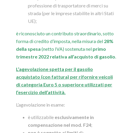
professione di trasportatore di merci su
strada (per le imprese stabilite in altri Stati
UE);
è riconosciuto un contributo straordinario, sotto
forma di credito d’imposta, nella misura del
28%
della spesa
(netto IVA) sostenuta nel
primo
trimestre 2022 relativa all’acquisto di gasolio
.
L’agevolazione spetta per il gasolio
acquistato (con fattura) per rifornire veicoli
di categoria Euro 5 o superiore utilizzati per
l’esercizio dell’attività.
L’agevolazione in esame:
è utilizzabile
esclusivamente in
compensazione nel mod. F24
;
non è soggetto ai limiti
di: