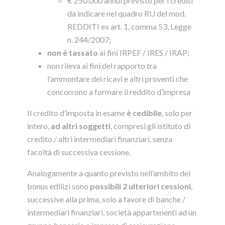
€ 250.000 annui previsto per i crediti
da indicare nel quadro RU del mod.
REDDITI ex art. 1, comma 53, Legge
n. 244/2007;
non è tassato
ai fini IRPEF / IRES / IRAP;
non rileva ai fini del rapporto tra
l’ammontare dei ricavi e altri proventi che
concorrono a formare il reddito d’impresa
Il credito d’imposta in esame
è cedibile
, solo per
intero,
ad altri soggetti
, compresi gli istituto di
credito / altri intermediari finanziari, senza
facoltà di successiva cessione.
Analogamente a quanto previsto nell’ambito dei
bonus edilizi sono
possibili 2 ulteriori cessioni
,
successive alla prima, solo a favore di banche /
intermediari finanziari, società appartenenti ad un