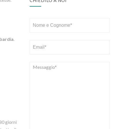
CHIEDILO A NOI
mbardia
.
80 giorni