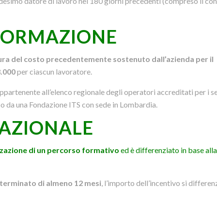
edesimo datore di lavoro nei 180 giorni precedenti (compreso il con
 FORMAZIONE
ura del costo precedentemente sostenuto dall’azienda per il
3.000
per ciascun lavoratore.
rtenente all’elenco regionale degli operatori accreditati per i ser
 o da una Fondazione ITS con sede in Lombardia.
PAZIONALE
izzazione di un percorso formativo
ed è differenziato in base all
erminato di almeno 12 mesi
, l’importo dell’incentivo si differen