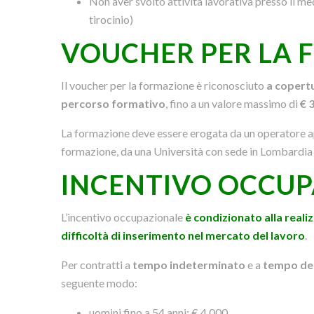
Non aver svolto attività lavorativa presso il m
tirocinio)
VOUCHER PER LA
Il voucher per la formazione è riconosciuto
a copert
percorso formativo
, fino a un valore massimo di
€ 
La formazione deve essere erogata da un operatore appa
formazione, da una Università con sede in Lombardia
INCENTIVO OCCU
L’incentivo occupazionale
è condizionato alla real
difficoltà di inserimento nel mercato del lavoro
.
Per contratti a
tempo indeterminato
e a
tempo det
seguente modo:
uomini fino a 54 anni: € 4.000