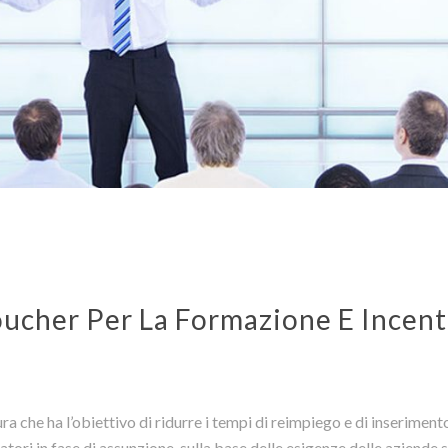
ucher Per La Formazione E Incent
 che ha l’obiettivo di ridurre i tempi di reimpiego e di inseriment
ri in fase di assunzione, sulla base delle esigenze delle aziende s