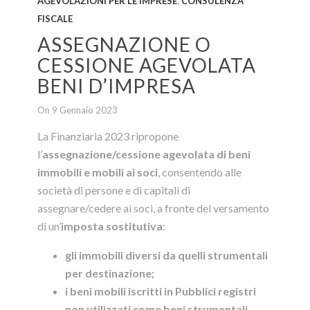
AGEVOLAZIONI PER LE IMPRESE
CONSULENZA
FISCALE
ASSEGNAZIONE O
CESSIONE AGEVOLATA
BENI D’IMPRESA
On 9 Gennaio 2023
La Finanziaria 2023 ripropone
l’
assegnazione/cessione agevolata di beni
immobili e mobili ai soci
, consentendo alle
società di persone e di capitali di
assegnare/cedere ai soci, a fronte del versamento
di un’
imposta sostitutiva
:
gli immobili diversi da quelli strumentali
per destinazione;
i beni mobili iscritti in Pubblici registri
non utilizzati come beni strumentali
.