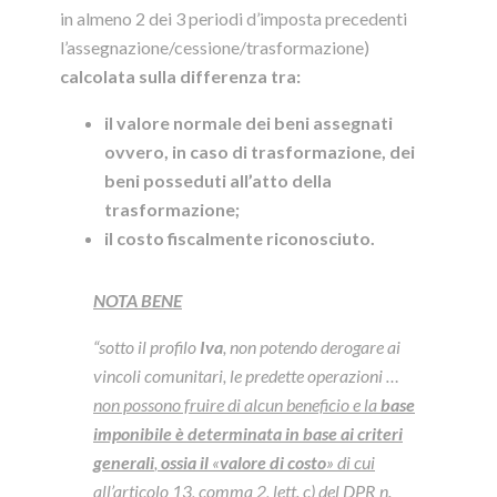
in almeno 2 dei 3 periodi d’imposta precedenti
l’assegnazione/cessione/trasformazione)
calcolata sulla differenza tra:
il valore normale dei beni assegnati
ovvero, in caso di trasformazione, dei
beni posseduti all’atto della
trasformazione;
il costo fiscalmente riconosciuto.
NOTA BENE
“sotto il profilo
Iva
, non potendo derogare ai
vincoli comunitari, le predette operazioni …
non possono fruire di alcun beneficio e la
base
imponibile è determinata in base ai criteri
generali
,
ossia il
«
valore di costo
» di cui
all’
articolo 13, comma 2, lett. c) del DPR n.