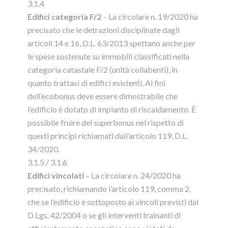
3.1.4
Edifici categoria F/2
– La circolare n. 19/2020 ha
precisato che le detrazioni disciplinate dagli
articoli 14 e 16, D.L. 63/2013 spettano anche per
le spese sostenute su immobili classificati nella
categoria catastale F/2 (unità collabenti), in
quanto trattasi di edifici esistenti. Ai fini
dell’ecobonus deve essere dimostrabile che
l’edificio è dotato di impianto di riscaldamento. È
possibile fruire del superbonus nel rispetto di
questi principi richiamati dall’articolo 119, D.L.
34/2020.
3.1.5 / 3.1.6
Edifici vincolati
– La circolare n. 24/2020 ha
precisato, richiamando l’articolo 119, comma 2,
che se l’edificio è sottoposto ai vincoli previsti dal
D.Lgs. 42/2004 o se gli interventi trainanti di