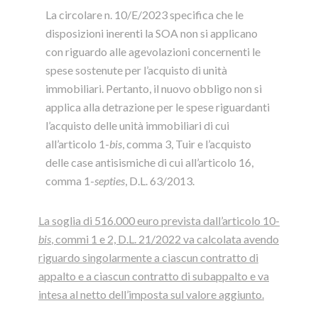
La circolare n. 10/E/2023 specifica che le
disposizioni inerenti la SOA non si applicano
con riguardo alle agevolazioni concernenti le
spese sostenute per l’acquisto di unità
immobiliari. Pertanto, il nuovo obbligo non si
applica alla detrazione per le spese riguardanti
l’acquisto delle unità immobiliari di cui
all’articolo 1-
bis
, comma 3, Tuir e l’acquisto
delle case antisismiche di cui all’articolo 16,
comma 1-
septies
, D.L. 63/2013.
La soglia di 516.000 euro prevista dall’articolo 10-
bis
, commi 1 e 2, D.L. 21/2022 va calcolata avendo
riguardo singolarmente a ciascun contratto di
appalto e a ciascun contratto di subappalto e va
intesa al netto dell’imposta sul valore aggiunto.