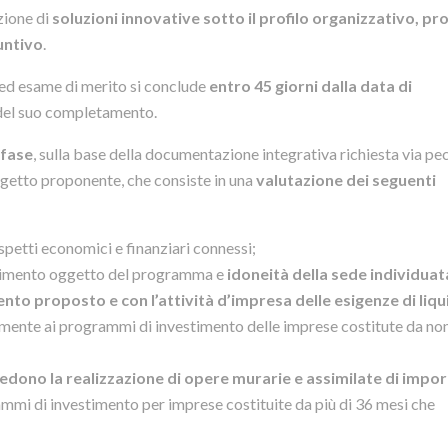
zione di
soluzioni innovative sotto il profilo organizzativo, pr
untivo
.
o ed esame di merito si conclude
entro 45 giorni dalla data di
del suo completamento.
 fase
, sulla base della documentazione integrativa richiesta via pe
ggetto proponente, che consiste in una
valutazione dei seguenti
spetti economici e finanziari connessi;
stimento oggetto del programma e
idoneità della sede individuat
to proposto e con l’attività d’impresa delle esigenze di liqu
amente ai programmi di investimento delle imprese costitute da non
edono la realizzazione di opere murarie e assimilate di impo
ammi di investimento per imprese costituite da più di 36 mesi che