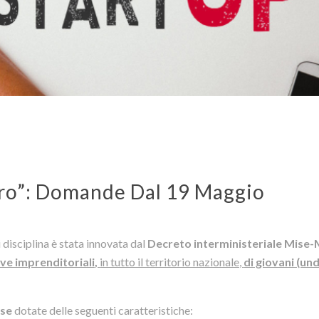
ro”: Domande Dal 19 Maggio
ui disciplina è stata innovata dal
Decreto interministeriale Mise-
tive imprenditoriali,
in tutto il territorio nazionale,
di giovani (und
ese
dotate delle seguenti caratteristiche: