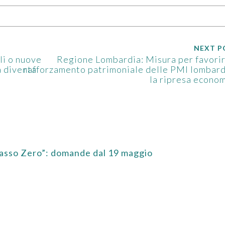
NEXT P
li o nuove
Regione Lombardia: Misura per favorir
 diventa
rafforzamento patrimoniale delle PMI lombar
la ripresa econo
asso Zero”: domande dal 19 maggio