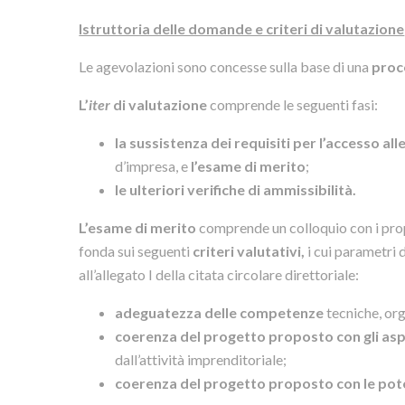
Istruttoria delle domande e criteri di valutazione
Le agevolazioni sono concesse sulla base di una
proc
L’
iter
di valutazione
comprende le seguenti fasi:
la sussistenza dei requisiti per l’accesso al
d’impresa, e
l’esame di merito
;
le ulteriori verifiche di ammissibilità.
L’esame di merito
comprende un colloquio con i propon
fonda sui seguenti
criteri valutativi
,
i cui parametri 
all’allegato I della citata circolare direttoriale:
adeguatezza delle competenze
tecniche, org
coerenza del progetto proposto con gli asp
dall’attività imprenditoriale;
coerenza del progetto proposto con le pot