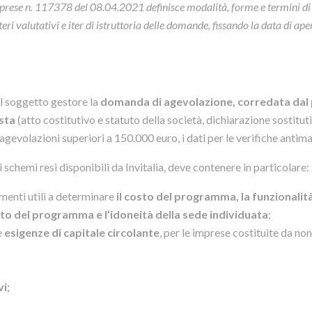
 imprese n. 117378 del 08.04.2021 definisce modalità, forme e termini di
i valutativi e iter di istruttoria delle domande, fissando la data di ape
al soggetto gestore la
domanda di agevolazione, corredata dal
esta
(atto costitutivo e statuto della società, dichiarazione sostitut
 agevolazioni superiori a 150.000 euro, i dati per le verifiche antima
 schemi resi disponibili da Invitalia, deve contenere in particolare:
ementi utili a determinare
il costo del programma, la funzionalità
to del programma e l’idoneità della sede individuata
;
e
esigenze di capitale circolante
, per le imprese costituite da non
vi
;