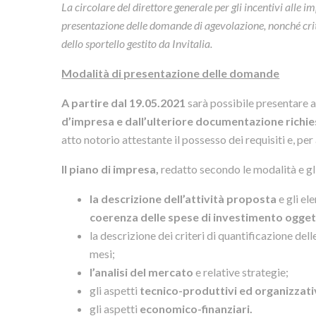
La circolare del direttore generale per gli incentivi alle
presentazione delle domande di agevolazione, nonché criter
dello sportello gestito da Invitalia.
Modalità di presentazione delle domande
A partire dal 19.05.2021
sarà possibile presentare 
d’impresa e dall’ulteriore documentazione richi
atto notorio attestante il possesso dei requisiti e, per
Il piano di impresa,
redatto secondo le modalità e gli
la descrizione dell’attività proposta
e gli el
coerenza delle spese di investimento ogget
la descrizione dei criteri di quantificazione dell
mesi;
l’analisi del mercato
e relative strategie;
gli aspetti
tecnico-produttivi ed organizzati
gli aspetti
economico-finanziari.