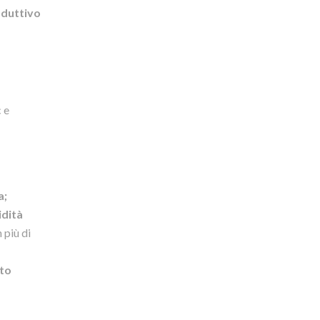
oduttivo
c e
a;
idità
 più di
rto