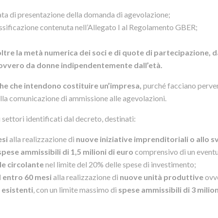
data di presentazione della domanda di agevolazione;
assificazione contenuta nell’Allegato I al Regolamento GBER;
oltre la metà numerica dei soci e di quote di partecipazione, 
ni ovvero da donne indipendentemente dall’età.
che che intendono costituire un’impresa,
purché facciano perven
ella comunicazione di ammissione alle agevolazioni.
 settori identificati dal decreto, destinati:
esi
alla realizzazione di
nuove iniziative imprenditoriali o allo s
spese ammissibili di 1,5 milioni di euro
comprensivo di un event
le circolante
nel limite del 20% delle spese di investimento;
d entro 60 mesi
alla realizzazione di
nuove unità produttive
ovv
 esistenti
, con un limite massimo di
spese ammissibili di 3 milion