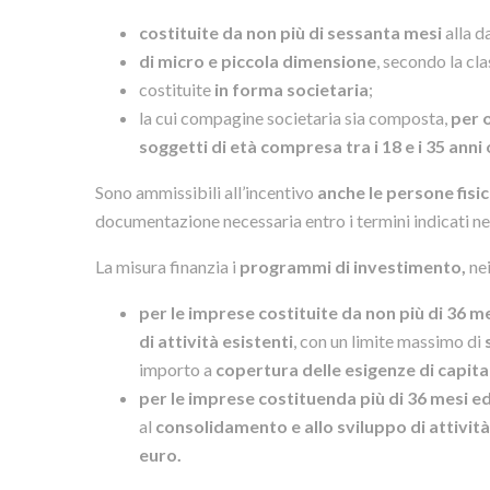
costituite da non più di sessanta mesi
alla 
di micro e piccola dimensione
, secondo la cl
costituite
in forma societaria
;
la cui compagine societaria sia composta,
per 
soggetti di età compresa tra i 18 e i 35 an
Sono ammissibili all’incentivo
anche le persone fisi
documentazione necessaria entro i termini indicati n
La misura finanzia i
programmi di investimento,
nei
per le imprese costituite da non più di 36 m
di attività esistenti
, con un limite massimo di
importo a
copertura delle esigenze di capita
per le imprese costituen
da più di 36 mesi e
al
consolidamento e allo sviluppo di attività
euro.