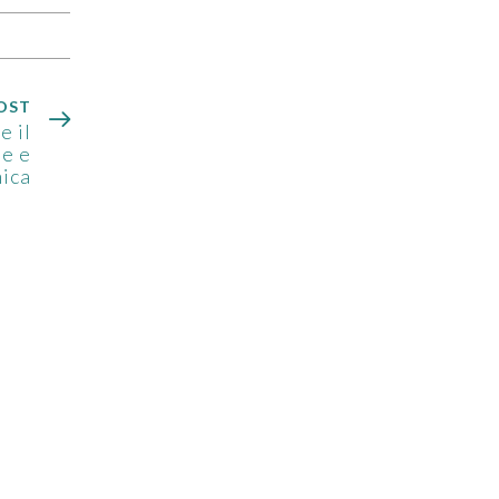
OST
e il
de e
mica