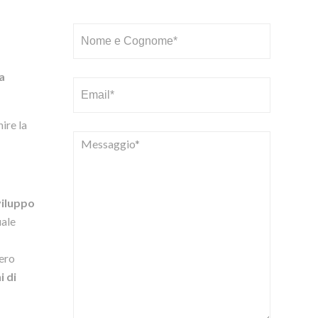
da
ire la
viluppo
uale
ero
i di