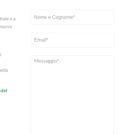
itale o a
e nuove
i
nella
 del