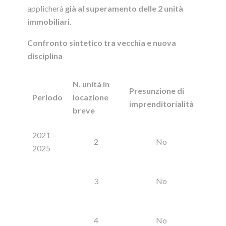
applicherà
già al superamento delle 2 unità
immobiliari
.
Confronto sintetico tra vecchia e nuova
disciplina
N. unità in
Presunzione di
Periodo
locazione
imprenditorialità
breve
2021 –
2
No
2025
3
No
4
No