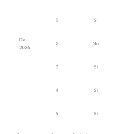
5
Sì
Dal
2
No
2026
3
Sì
4
Sì
5
Sì