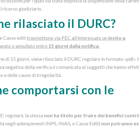
 riscossione per i quali sia stata disposta la sospensione della cartel
 ricorso giudiziario.
ne rilasciato il DURC?
le Casse edili
trasmettono via PEC all’interessato un
invito a
agato o annullato entro
15 giorni dalla notifica
.
ne di 15 giorni, viene rilasciato il DURC regolare in formato «
pdf
». 
nza negativa della verifica è comunicata ai soggetti che hanno effe
 e delle cause di irregolarità.
e comportarsi con le
RC regolare, la stessa
non ha titolo per fruire dei benefici contri
arità negli adempimenti INPS, INAIL e Casse Edili)
non potranno e