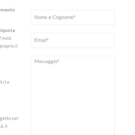
amento
liquota
2 mesi,
 proprio il
it
») e
getto nei
, il