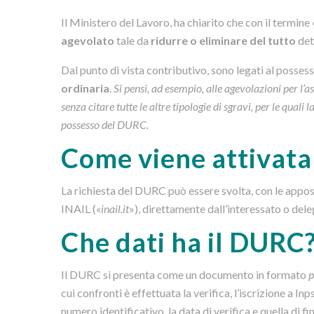
Il Ministero del Lavoro, ha chiarito che con il termine 
agevolato
tale da
ridurre o eliminare del tutto
det
Dal punto di vista contributivo, sono legati al posse
ordinaria
.
Si pensi, ad esempio, alle agevolazioni per l’
senza citare tutte le altre tipologie di sgravi, per le quali 
possesso del DURC.
Come viene attivata 
La richiesta del DURC può essere svolta, con le apposi
INAIL («
inail.it
»), direttamente dall’interessato o del
Che dati ha il DURC
Il DURC si presenta come un documento in formato
p
cui confronti è effettuata la verifica, l’iscrizione a Inp
numero identificativo, la data di verifica e quella di f