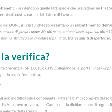
«
benefici
» si intendono quelle fattispecie che prevedono un
tratt
erminati costi a carico del datore di lavoro.
sso del DURC gli sgravi che rappresentano un
abbattimento dell’a
assunzione di giovani under 30, ultracinquantenni disoccupati da oltre 1
la norma istitutiva o la circolare Inps indica,
tra i requisiti di spettanza
,
la verifica?
te credenziali SPID, CIE o CNS, collegandosi ai portali Inps («
inps.
egando un professionista.
?
df
non modificabile e contenente i dati anagrafici completi del sog
s, INAIL e, ove previsto, alle Casse edili, la dichiarazione di regolarità
ine validità dello stesso DURC.