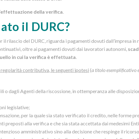
’effettuazione della verifica
.
iato il DURC?
er il rilascio del DURC, riguarda i pagamenti dovuti dall’impresa in 
ontinuativi, oltre ai pagamenti dovuti dai lavoratori autonomi,
scad
lo in cui la verifica è effettuata
.
egolarità contributiva, le seguenti ipotesi
(
a titolo esemplificativo 
li o dagli Agenti della riscossione, in ottemperanza alle disposizion
ni legislative;
azione, per la quale sia stato verificato il credito, nelle forme pr
ti preposti alla verifica e che sia stata accettata dai medesimi Enti
ntenzioso amministrativo sino alla decisione che respinge il ricorso