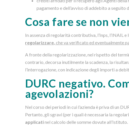
crediti affidati per il recupero agli Agenti della
pagamento e dell’avviso di addebito a seguito di
Cosa fare se non vie
In assenza di regolarità contributiva, l’Inps, l’INAIL e 
regolarizzare,
che va verificato ed eventualmente p
A fronte della regolarizzazione, nel rispetto del termi
contrario, decorsa inutilmente la scadenza, la risulta
l’interrogazione, con indicazione degli importi a debito
DURC negativo. Com
agevolazioni?
Nel corso dei periodi in cui l’azienda è priva di un DU
Pertanto, gli sgravi (per i quali è necessaria la regol
applicati
nel calcolo delle somme dovute all’Istituto.