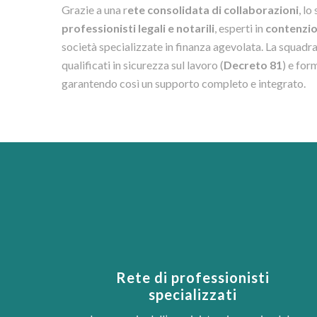
Grazie a una r
ete consolidata di collaborazioni
, l
professionisti legali e notarili
, esperti in
contenzio
società specializzate in finanza agevolata. La squadra
qualificati in sicurezza sul lavoro (
Decreto 81
) e for
garantendo così un supporto completo e integrato.
Rete di professionisti
specializzati