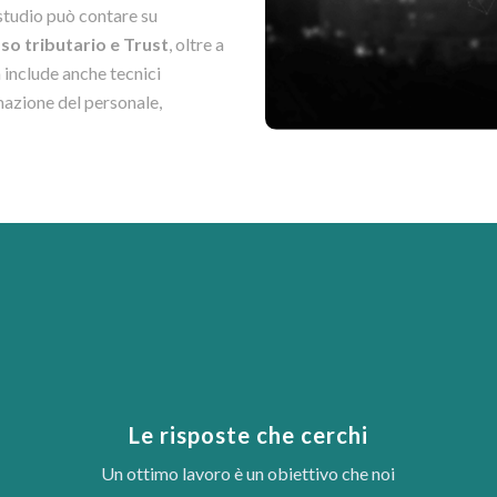
o studio può contare su
so tributario e Trust
, oltre a
 include anche tecnici
mazione del personale,
Le risposte che cerchi
Un ottimo lavoro è un obiettivo che noi