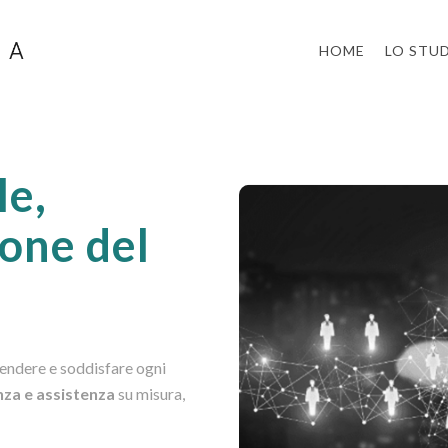
HOME
LO STU
le,
ione del
endere e soddisfare ogni
nza e assistenza
su misura,