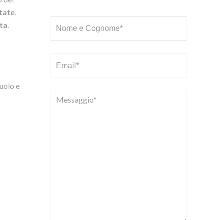
otate
,
ata
.
ruolo e