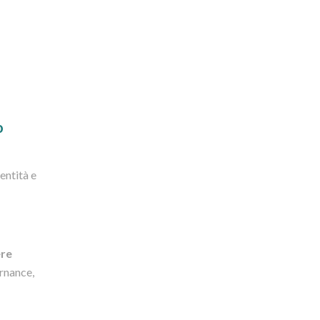
o
entità e
ere
ernance,