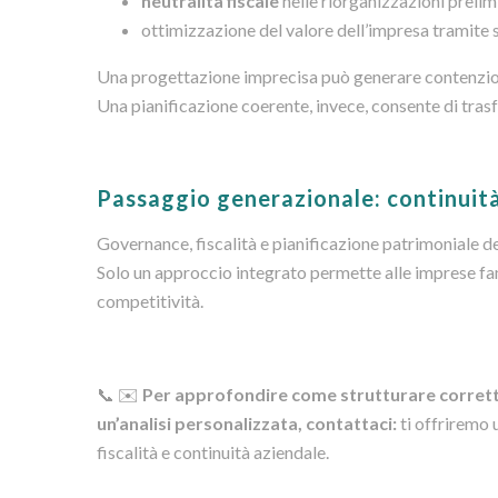
neutralità fiscale
nelle riorganizzazioni prelimi
ottimizzazione del valore dell’impresa tramite 
Una progettazione imprecisa può generare contenziosi
Una pianificazione coerente, invece, consente di trasfer
Passaggio generazionale: continuità
Governance, fiscalità e pianificazione patrimoniale d
Solo un approccio integrato permette alle imprese fami
competitività.
📞 ✉️
Per approfondire come strutturare corrett
un’analisi personalizzata, contattaci:
ti offriremo 
fiscalità e continuità aziendale.