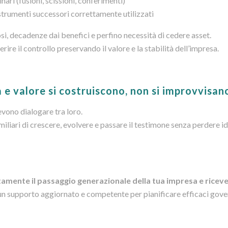
nari (fusioni, scissioni, conferimenti)
strumenti successori correttamente utilizzati
, decadenze dai benefici e perfino necessità di cedere asset.
ire il controllo preservando il valore e la stabilità dell’impresa.
 e valore si costruiscono, non si improvvisan
evono dialogare tra loro.
liari di crescere, evolvere e passare il testimone senza perdere id
amente il passaggio generazionale della tua impresa e ricev
un supporto aggiornato e competente per pianificare efficaci gov