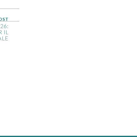
OST
26:
 IL
ALE