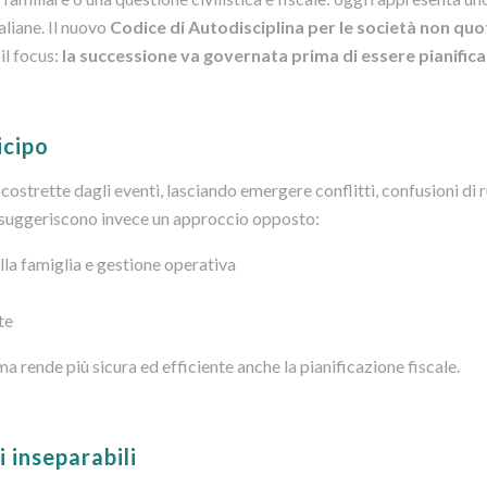
aliane. Il nuovo
Codice di Autodisciplina per le società non qu
il focus:
la successione va governata prima di essere pianific
icipo
ostrette dagli eventi, lasciando emergere conflitti, confusioni di 
za,suggeriscono invece un approccio opposto:
lla famiglia e gestione operativa
te
a rende più sicura ed efficiente anche la pianificazione fiscale.
 inseparabili