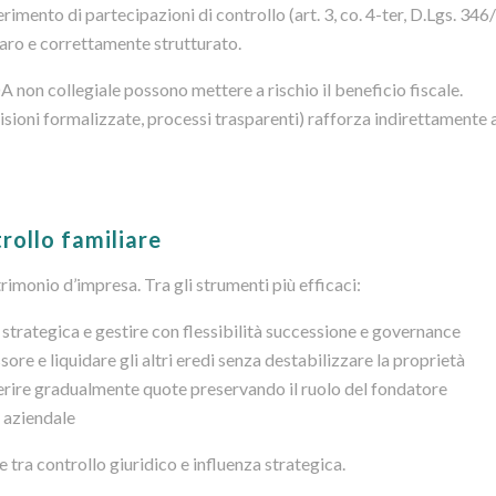
erimento di partecipazioni di controllo (art. 3, co. 4-ter, D.Lgs. 34
hiaro e correttamente strutturato.
 non collegiale possono mettere a rischio il beneficio fiscale.
ecisioni formalizzate, processi trasparenti) rafforza indirettamente 
rollo familiare
rimonio d’impresa. Tra gli strumenti più efficaci:
 strategica e gestire con flessibilità successione e governance
ssore e liquidare gli altri eredi senza destabilizzare la proprietà
ferire gradualmente quote preservando il ruolo del fondatore
o aziendale
e tra controllo giuridico e influenza strategica.