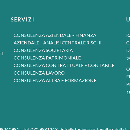
SERVIZI
CONSULENZA AZIENDALE – FINANZA
R
AZIENDALE – ANALISI CENTRALE RISCHI
C
CONSULENZA SOCIETARIA
D
ti
CONSULENZA PATRIMONIALE
2
CONSULENZA CONTRATTUALE E CONTABILE
O
CONSULENZA LAVORO
F
CONSULENZA ALTRA E FORMAZIONE
P
1
1698240981 - Tel. 030 9981243 -
info@studioragantonellarodella.it